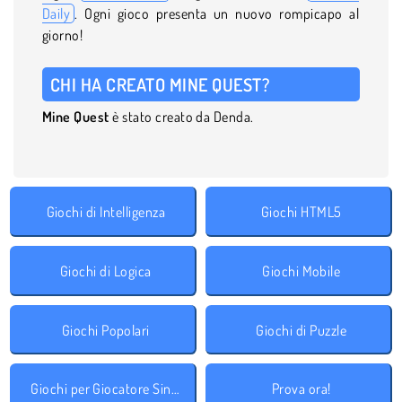
Daily
. Ogni gioco presenta un nuovo rompicapo al
giorno!
CHI HA CREATO MINE QUEST?
Mine Quest
è stato creato da Denda.
Giochi di Intelligenza
Giochi HTML5
Giochi di Logica
Giochi Mobile
Giochi Popolari
Giochi di Puzzle
Giochi per Giocatore Singolo
Prova ora!