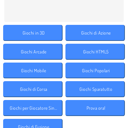
Giochi in 3D
Giochi di Azione
Giochi Arcade
Giochi HTML5
Giochi Mobile
Giochi Popolari
Giochi di Corsa
Giochi Sparatutto
Giochi per Giocatore Singolo
Prova ora!
Giochi di Fusione