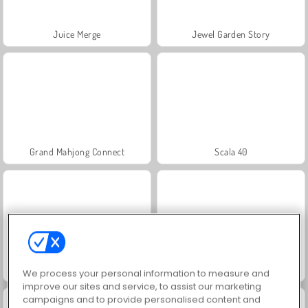
Juice Merge
Jewel Garden Story
Grand Mahjong Connect
Scala 40
Farm Merge Valley
Masha and the Bear: Meadows
We process your personal information to measure and
improve our sites and service, to assist our marketing
campaigns and to provide personalised content and