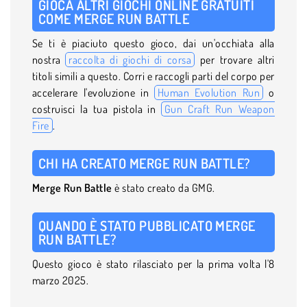
GIOCA ALTRI GIOCHI ONLINE GRATUITI
COME MERGE RUN BATTLE
Se ti è piaciuto questo gioco, dai un'occhiata alla
nostra
raccolta di giochi di corsa
per trovare altri
titoli simili a questo. Corri e raccogli parti del corpo per
accelerare l'evoluzione in
Human Evolution Run
o
costruisci la tua pistola in
Gun Craft Run Weapon
Fire
.
CHI HA CREATO MERGE RUN BATTLE?
Merge Run Battle
è stato creato da GMG.
QUANDO È STATO PUBBLICATO MERGE
RUN BATTLE?
Questo gioco è stato rilasciato per la prima volta l'8
marzo 2025.