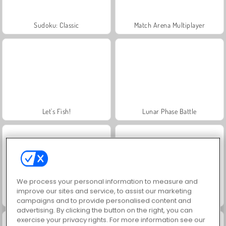
Sudoku: Classic
Match Arena Multiplayer
Let's Fish!
Lunar Phase Battle
We process your personal information to measure and
improve our sites and service, to assist our marketing
Avventura spaziale: abbinamento a 3
Polvere di asteroidi
campaigns and to provide personalised content and
advertising. By clicking the button on the right, you can
exercise your privacy rights. For more information see our