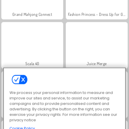
Grand Mahjong Connect
Fashion Princess - Dress Up for Girls
Scala 40
Juice Merge
We process your personal information to measure and
improve our sites and service, to assist our marketing
campaigns and to provide personalised content and
advertising. By clicking the button on the right, you can
Jewel Garden Story
Solitaire Social
exercise your privacy rights. For more information see our
privacy notice
Cookie Policy