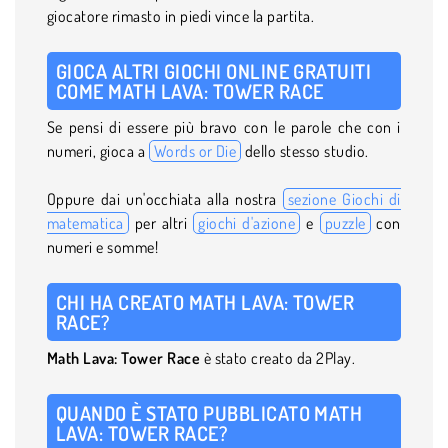
giocatore rimasto in piedi vince la partita.
GIOCA ALTRI GIOCHI ONLINE GRATUITI
COME MATH LAVA: TOWER RACE
Se pensi di essere più bravo con le parole che con i
numeri, gioca a
Words or Die
dello stesso studio.
Oppure dai un'occhiata alla nostra
sezione Giochi di
matematica
per altri
giochi d'azione
e
puzzle
con
numeri e somme!
CHI HA CREATO MATH LAVA: TOWER
RACE?
Math Lava: Tower Race
è stato creato da 2Play.
QUANDO È STATO PUBBLICATO MATH
LAVA: TOWER RACE?