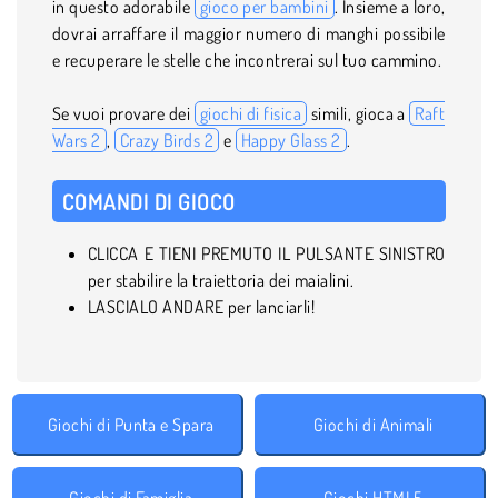
in questo adorabile
gioco per bambini
. Insieme a loro,
dovrai arraffare il maggior numero di manghi possibile
e recuperare le stelle che incontrerai sul tuo cammino.
Se vuoi provare dei
giochi di fisica
simili, gioca a
Raft
Wars 2
,
Crazy Birds 2
e
Happy Glass 2
.
COMANDI DI GIOCO
CLICCA E TIENI PREMUTO IL PULSANTE SINISTRO
per stabilire la traiettoria dei maialini.
LASCIALO ANDARE per lanciarli!
Giochi di Punta e Spara
Giochi di Animali
Giochi di Famiglia
Giochi HTML5