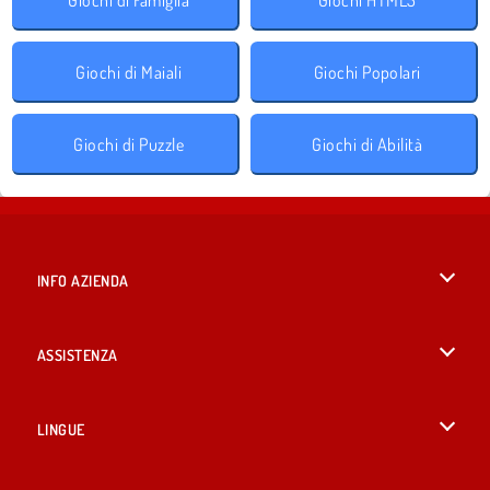
Giochi di Maiali
Giochi Popolari
Giochi di Puzzle
Giochi di Abilità
INFO AZIENDA
Condizioni di utilizzo
ASSISTENZA
La nostra tutela della privacy
Aiuto
LINGUE
Cookies
British English