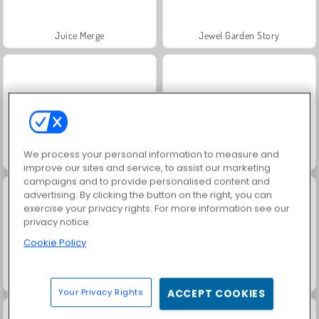
Juice Merge
Jewel Garden Story
We process your personal information to measure and
Masha and the Bear: Meadows
Grand Mahjong Connect
improve our sites and service, to assist our marketing
campaigns and to provide personalised content and
advertising. By clicking the button on the right, you can
exercise your privacy rights. For more information see our
privacy notice
Cookie Policy
Solitaire Social
Trollface Quest: USA 2
Your Privacy Rights
ACCEPT COOKIES