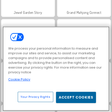
Jewel Garden Story
Grand Mahjong Connect
We process your personal information to measure and
improve our sites and service, to assist our marketing
Juice Merge
Scala 40
campaigns and to provide personalised content and
advertising. By clicking the button on the right, you can
exercise your privacy rights. For more information see our
privacy notice
Cookie Policy
Your Privacy Rights
ACCEPT COOKIES
Solitaire Social
Trollface Quest: USA 2