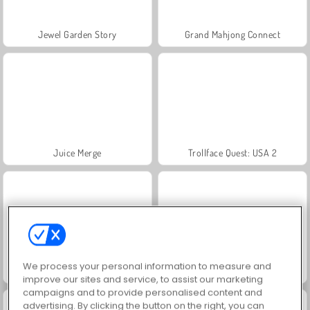
Jewel Garden Story
Grand Mahjong Connect
Juice Merge
Trollface Quest: USA 2
We process your personal information to measure and
Masha and the Bear: Meadows
Scala 40
improve our sites and service, to assist our marketing
campaigns and to provide personalised content and
advertising. By clicking the button on the right, you can