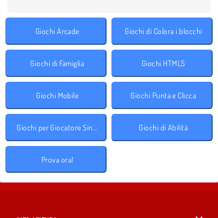
Giochi Arcade
Giochi di Colora i blocchi
Giochi di Famiglia
Giochi HTML5
Giochi Mobile
Giochi Punta e Clicca
Giochi per Giocatore Singolo
Giochi di Abilità
Prova ora!