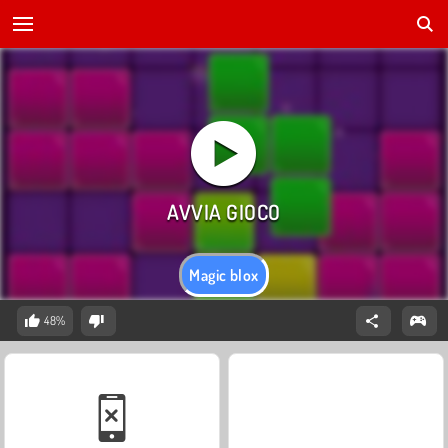
Magic blox
48%