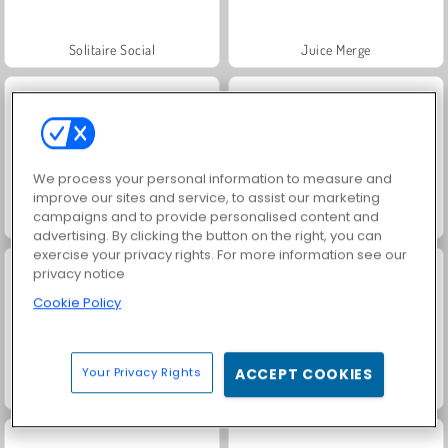
Solitaire Social
Juice Merge
We process your personal information to measure and
improve our sites and service, to assist our marketing
campaigns and to provide personalised content and
Grand Mahjong Connect
Jewel Garden Story
advertising. By clicking the button on the right, you can
exercise your privacy rights. For more information see our
privacy notice
Cookie Policy
Your Privacy Rights
ACCEPT COOKIES
Scala 40
Trollface Quest: USA 2