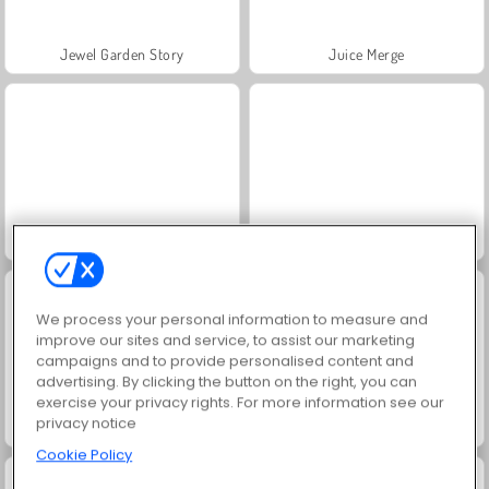
Jewel Garden Story
Juice Merge
Grand Mahjong Connect
Fashion Princess - Dress Up for Girls
We process your personal information to measure and
improve our sites and service, to assist our marketing
campaigns and to provide personalised content and
advertising. By clicking the button on the right, you can
exercise your privacy rights. For more information see our
privacy notice
Masha and the Bear: Meadows
Heroes of Myths
Cookie Policy