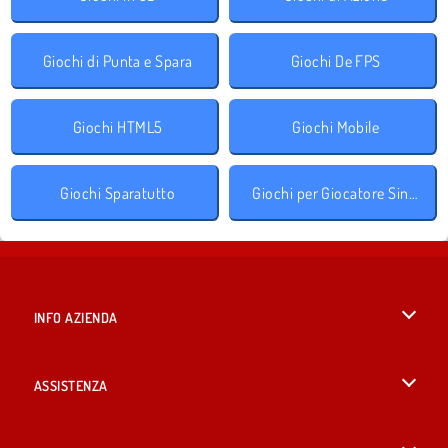
Giochi di Punta e Spara
Giochi De FPS
Giochi HTML5
Giochi Mobile
Giochi Sparatutto
Giochi per Giocatore Singolo
INFO AZIENDA
Condizioni di utilizzo
ASSISTENZA
La nostra tutela della privacy
Aiuto