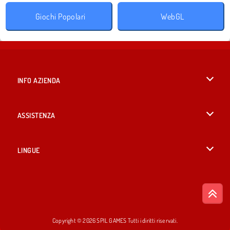
Giochi Popolari
WebGL
INFO AZIENDA
Condizioni di utilizzo
ASSISTENZA
La nostra tutela della privacy
Aiuto
LINGUE
Cookies
British English
Consenso sui Cookie
Русский
Copyright © 2026 SPIL GAMES Tutti i diritti riservati.