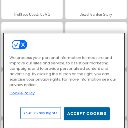
Trollface Quest: USA 2
Jewel Garden Story
We process your personal information to measure and
improve our sites and service, to assist our marketing
Masha and the Bear: Meadows
Royal Story
campaigns and to provide personalised content and
advertising. By clicking the button on the right, you can
exercise your privacy rights. For more information see our
privacy notice
Cookie Policy
Scala 40
Charm Farm
Your Privacy Rights
ACCEPT COOKIES