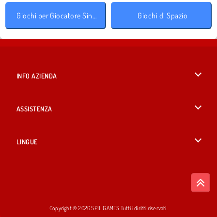
Giochi per Giocatore Singolo
Giochi di Spazio
INFO AZIENDA
Condizioni di utilizzo
ASSISTENZA
La nostra tutela della privacy
Aiuto
LINGUE
Cookies
English
Consenso sui Cookie
British English
Copyright © 2026 SPIL GAMES Tutti i diritti riservati.