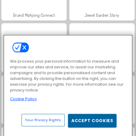
Grand Mahjong Connect
Jewel Garden Story
We process your personal information to measure and
improve our sites and service, to assist our marketing
Juice Merge
Trollface Quest: USA 2
campaigns and to provide personalised content and
advertising. By clicking the button on the right, you can
exercise your privacy rights. For more information see our
privacy notice
Cookie Policy
Masha and the Bear: Meadows
Scala 40
Your Privacy Rights
ACCEPT COOKIES