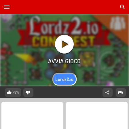
Lordz2.io
79%