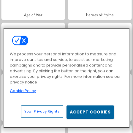
Age of War
Heroes of Myths
We process your personal information to measure and
improve our sites and service, to assist our marketing
campaigns and to provide personalised content and
Masha and the Bear: Meadows
Trollface Quest: USA 2
advertising. By clicking the button on the right, you can
exercise your privacy rights. For more information see our
privacy notice
Cookie Policy
Your Privacy Rights
ACCEPT COOKIES
Royal Story
Rummy World