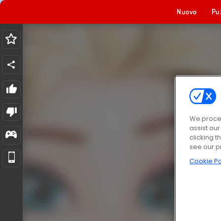
Nuovo
Pu
We proces
assist ou
clicking t
see our p
Cookie Po