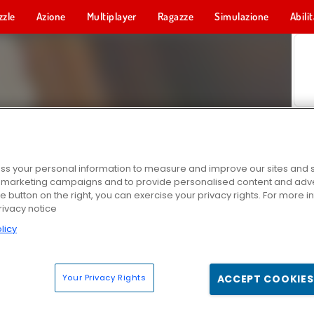
zzle
Azione
Multiplayer
Ragazze
Simulazione
Abili
s your personal information to measure and improve our sites and s
r marketing campaigns and to provide personalised content and adver
he button on the right, you can exercise your privacy rights. For more 
rivacy notice
licy
Your Privacy Rights
ACCEPT COOKIES