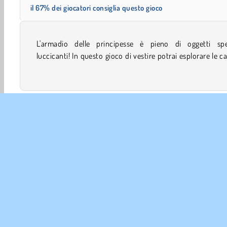
il 67% dei giocatori consiglia questo gioco
L'armadio delle principesse è pieno di oggetti spec
armadio di ben DUE principesse e scegliere per loro gli o
luccicanti! In questo gioco di vestire potrai esplorare le c
Vestire
Ragazze
Rinnovo
Mobile
Principesse
INFO 
La no