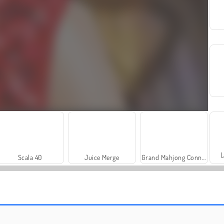
L
Scala 40
Juice Merge
Grand Mahjong Connect
Royal Story
Rummy World