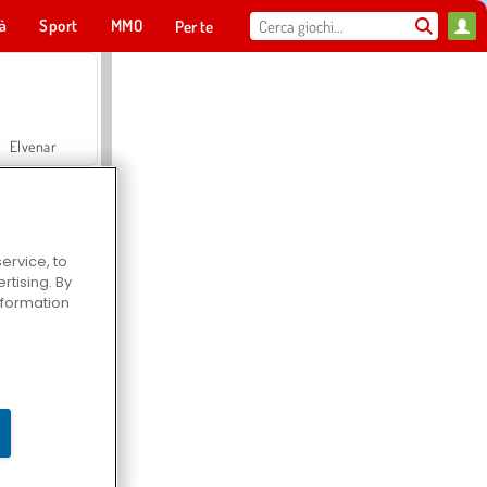
tà
Sport
MMO
Per te
Elvenar
ervice, to
tising. By
Hospital Surgeon Doctor Game
information
Offroad Crash Climber 4X4