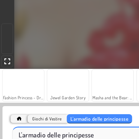
Fashion Princess - Dress Up for Girls
Jewel Garden Story
Masha and the Bear: Meadows
L'armadio delle principesse
Giochi di Vestire
Farm Merge Valley
Heroes of Myths
L'armadio delle principesse