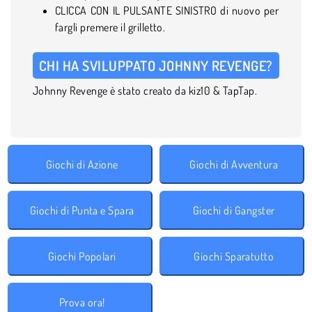
CLICCA CON IL PULSANTE SINISTRO di nuovo per
fargli premere il grilletto.
CHI HA SVILUPPATO JOHNNY REVENGE?
Johnny Revenge è stato creato da kiz10 & TapTap.
Giochi di Azione
Giochi di Avventura
Giochi di Punta e Spara
Giochi di Gangster
Giochi Popolari
Giochi Sparatutto
Prova ora!