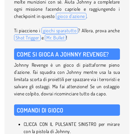
molte munizioni con sé. Aiuta Johnny a completare
ogni missione facendo capriole e raggiungendo i
checkpoint in questo
gioco d'azione
.
Ti piacciono i
giochi sparatutto
? Allora, prova anche
Shot Trigger
e
Mr. Bullet
!
COME SI GIOCA A JOHNNY REVENGE?
Johnny Revenge è un gioco di piattaforme pieno
d'azione. Fai squadra con Johnny mentre usa la sua
limitata scorta di proiettili per spazzare via i terroristi e
salvare gli ostaggi. Ma fai attenzione! Se un ostaggio
viene colpito, dovrai ricominciare tutto da capo.
COMANDI DI GIOCO
CLICCA CON IL PULSANTE SINISTRO per mirare
con la pistola di Johnny.