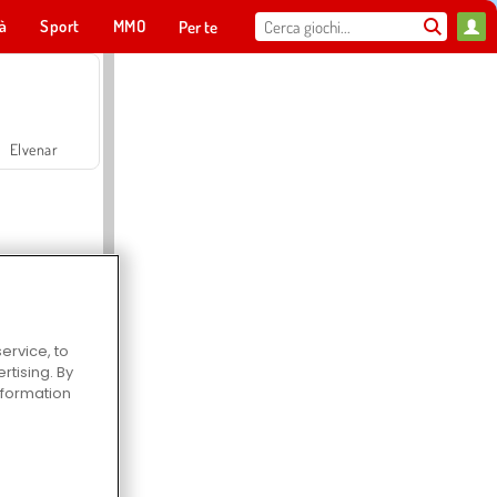
tà
Sport
MMO
Per te
Elvenar
ervice, to
tising. By
Hospital Surgeon Doctor Game
information