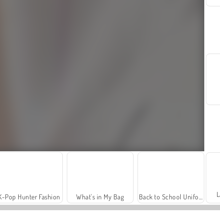
L
K-Pop Hunter Fashion
What's in My Bag
Back to School Uniforms Edition