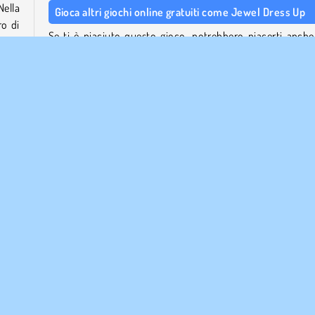
Nella
Gioca altri giochi online gratuiti come Jewel Dress Up
ro di
Se ti è piaciuto questo gioco, potrebbero piacerti anch
.
altri giochi match 3
! Crea abbinamenti e aiuta la principess
Kings and Queens Match 2
o salva gli adorabili p
po. I
intrappolati tra le bolle in
Bubble Shooter Panda Blast
.
arte
e due
Se l'aspetto del vestire del gioco è la tua parte prefer
 una
assicurati di dare un'occhiata alla nostra collezione di gioch
vestire per altre sfide di moda!
razzi
Chi ha creato Jewel Dress Up?
mbe
re le
Jewel Dress Up è stato creato da Inlogic Software.
tipo
Quando è stato pubblicato Jewel Dress Up?
Questo gioco è stato pubblicato per la prima volta il 2 ma
edere
2025.
 stai
ster