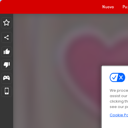
Nuovo
Pu
We proces
assist ou
clicking t
see our p
Cookie Po