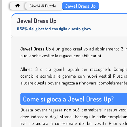
Jewel Dress Up
Giochi di Puzzle
Autumn Glam Gala
ASMR Tattoo Treatment
Jewel Dress Up
il 58% dei giocatori consiglia questo gioco
Jewel Dress Up
è un gioco creativo ad abbinamento 3 i
puoi anche vestire la ragazza con abiti carini.
Allinea 3 o più gioielli uguali per raccoglierli. Compl
compiti e scambia le gemme con nuovi vestiti! Riuscira
aiutare questa povera ragazza a rinnovarsi completament
Come si gioca a Jewel Dress Up?
Questa povera ragazza non può permettersi nessun vesti
deve indossare degli stracci! Raccogli le stelle completa
livelli e aiutala a collezionare dei bei vestiti. Puoi ved