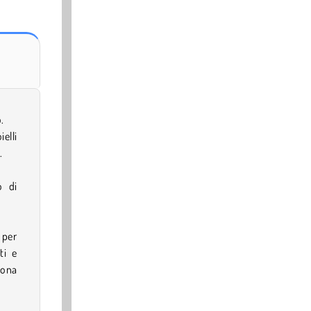
.
elli
.
o di
 per
ti e
cona