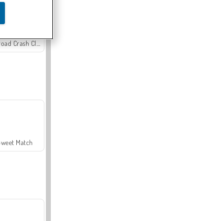
Offroad Crash Climber 4X4
Sweet Match