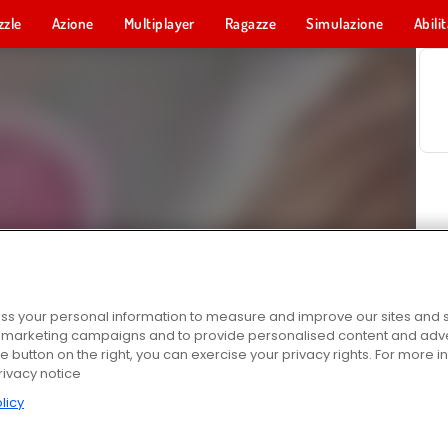
zzle
Azione
Multiplayer
Ragazze
Simulazione
Abili
s your personal information to measure and improve our sites and s
r marketing campaigns and to provide personalised content and adver
he button on the right, you can exercise your privacy rights. For more 
rivacy notice
licy