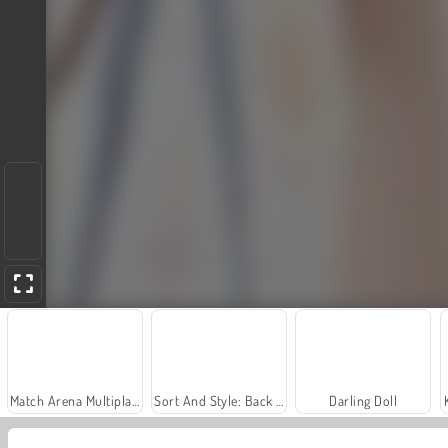
Match Arena Multiplayer
Sort And Style: Back To School
Darling Doll