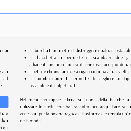
Celebrity Wednesday Addams Style
Wednesday Dark Academia
n cui
La bomba ti permette di distruggere qualsiasi ostacolo
La bacchetta ti permette di scambiare due gioi
adiacenti, anche se non si ottiene una corrispondenza
eta i
Il pettine elimina un'intera riga o colonna a tua scelta.
i ad
La bomba cuore ti permette di scegliere un tip
e?
ostacolo e di colpirli tutti.
Nel menu principale, clicca sull'icona della bacchetta
utilizzare le stelle che hai raccolto per acquistare vesti
to e
accessori per la povera ragazza. Trasformala e rendila un'i
ndo i
della moda!
ere i