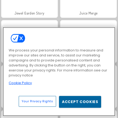
Jewel Garden Story
Juice Merge
We process your personal information to measure and
improve our sites and service, to assist our marketing
Grand Mahjong Connect
Trollface Quest: USA 2
campaigns and to provide personalised content and
advertising. By clicking the button on the right, you can
exercise your privacy rights. For more information see our
privacy notice
Cookie Policy
Your Privacy Rights
ACCEPT COOKIES
Masha and the Bear: Meadows
Scala 40