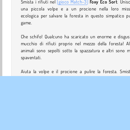
Smista i rifiuti nel
gioco Match-3
Foxy Eco Sort
. Unisc
una piccola volpe e a un procione nella loro miss
ecologica per salvare la foresta in questo simpatico p
game.
Che schifo! Qualcuno ha scaricato un enorme e disgus
mucchio di rifiuti proprio nel mezzo della foresta! Al
animali sono sepolti sotto la spazzatura e altri sono 
spaventati.
Aiuta la volpe e il procione a pulire la foresta. Smis
spazzatura in modo che possa essere riciclata, salva gli an
e insegui chi ha scaricato tutti questi rifiuti.
Impara a conoscere l'ecosistema e l'importanza di pren
cura della natura e del nostro pianeta!
Come si gioca a Foxy Eco Sort?