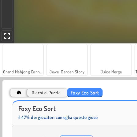
Grand Mahjong Connect
Jewel Garden Story
Juice Merge
Foxy Eco Sort
Giochi di Puzzle
Solitaire Social
Fashion Princess - Dress Up for Girls
Foxy Eco Sort
il 47% dei giocatori consiglia questo gioco