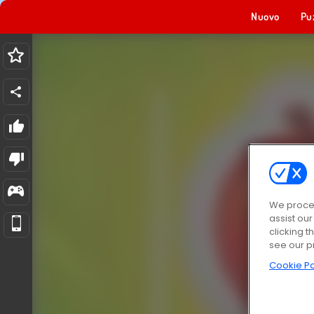
Nuovo
Pu
We proces
assist ou
clicking t
see our p
Cookie Po