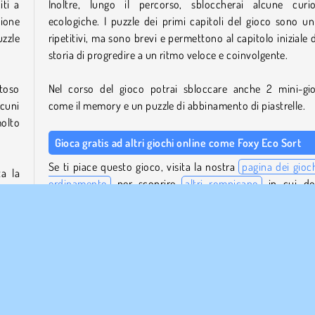
iti a
Inoltre, lungo il percorso, sbloccherai alcune curio
ione
ecologiche. I puzzle dei primi capitoli del gioco sono un
uzzle
ripetitivi, ma sono brevi e permettono al capitolo iniziale d
storia di progredire a un ritmo veloce e coinvolgente.
toso
Nel corso del gioco potrai sbloccare anche 2 mini-gio
cuni
come il memory e un puzzle di abbinamento di piastrelle.
molto
Gioca gratis ad altri giochi online come Foxy Eco Sort
Se ti piace questo gioco, visita la nostra
pagina dei gioch
ta la
ordinamento
per scoprire
altri rompicapo
in cui do
imali
raggruppare gli oggetti nel giusto ordine.
Per altri giochi sulla protezione della natura e s
dersi
salvaguardia dell'ambiente, prova il gioco
The Smurfs: Vil
Cleaning
.
Chi ha creato Foxy Eco Sort?