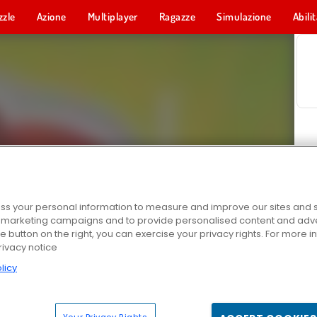
zzle
Azione
Multiplayer
Ragazze
Simulazione
Abili
s your personal information to measure and improve our sites and s
r marketing campaigns and to provide personalised content and adver
he button on the right, you can exercise your privacy rights. For more 
rivacy notice
licy