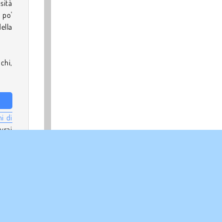
sità
 po'
ella
chi,
i di
vrai
ulla
lage