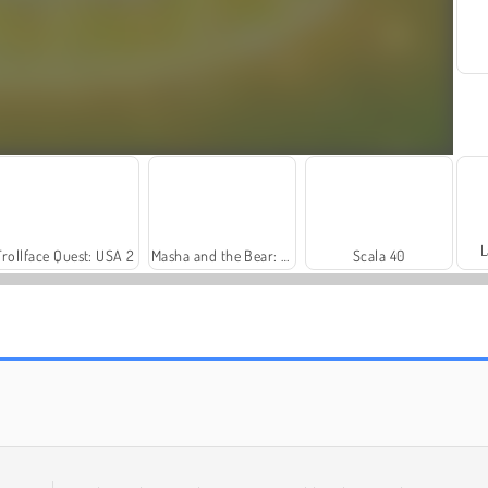
L
Trollface Quest: USA 2
Masha and the Bear: Meadows
Scala 40
Harvest Honors
Farm Merge Valley