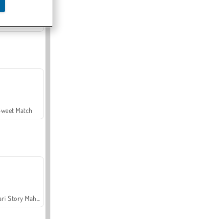
Offroad Crash Climber 4X4
Sweet Match
Safari Story Mahjong