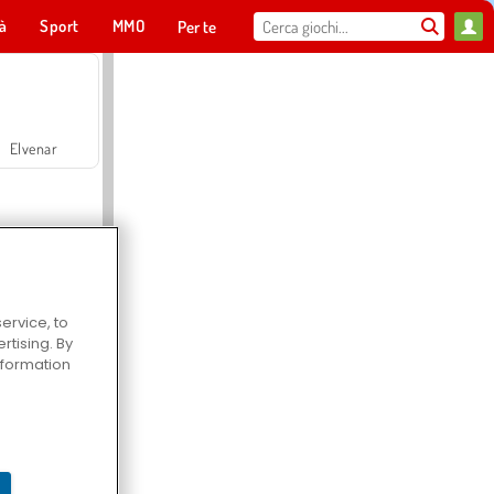
tà
Sport
MMO
Per te
Elvenar
ervice, to
tising. By
Hospital Surgeon Doctor Game
information