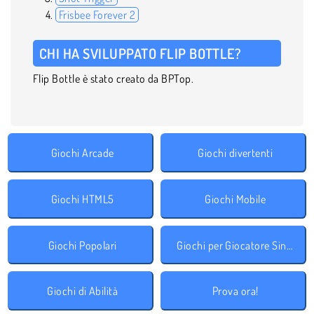
Frisbee Forever 2
CHI HA SVILUPPATO FLIP BOTTLE?
Flip Bottle è stato creato da BPTop.
Giochi Arcade
Giochi divertenti
Giochi HTML5
Giochi Mobile
Giochi Popolari
Giochi per Giocatore Singolo
Giochi di Abilità
Prova ora!