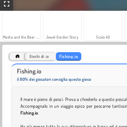
Masha and the Bear: Meadows
Jewel Garden Story
Scala 40
Fishing.io
Giochi di .io
Solitaire Social
Trollface Quest: USA 2
Fishing.io
il 80% dei giocatori consiglia questo gioco
Il mare è pieno di pesci. Prova a chiederlo a questo pesca
Accompagnalo in un viaggio epico per pescarne tantissi
Fishing.io
.
Ha già messo tutta la sua attrezzatura in barca ed è pro