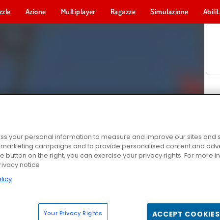
zzle
Azione
Multiplayer
Ragazze
Simulazione
Abili
s your personal information to measure and improve our sites and s
r marketing campaigns and to provide personalised content and adver
he button on the right, you can exercise your privacy rights. For more 
rivacy notice
licy
Your Privacy Rights
ACCEPT COOKIES