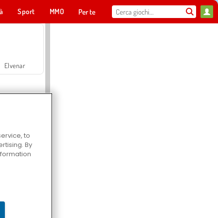
tà
Sport
MMO
Per te
Elvenar
ervice, to
tising. By
Hospital Surgeon Doctor Game
information