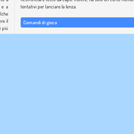
a e a
tentativi per lanciare la lenza.
lche
re il
Comandi di gioco
i più
esto
USA IL MOUSE per esplorare il menu, visitare la sala
 e a
trofei e altro.
rote,
CLICCA CON IL PULSANTE SINISTRO per selezionare 
oggetti e decidere quando lanciare la lenza durante 
turno.
altri
Chi ha sviluppato Fishing.io?
Fishing.io è stato creato da Inlogic Software.
TML5
Popolare