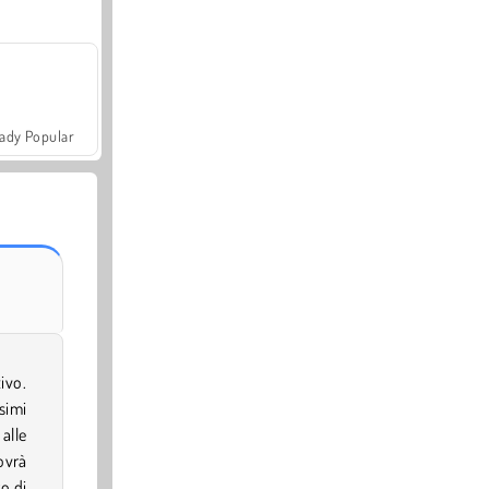
ady Popular
ivo.
simi
alle
ovrà
o di