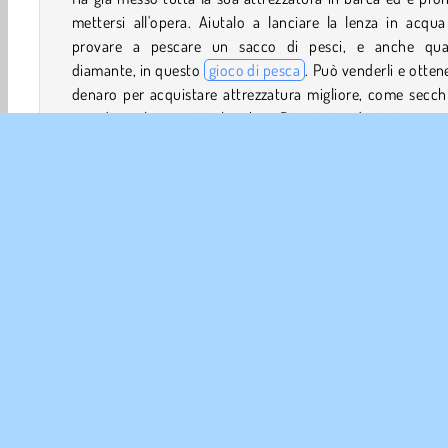
mettersi all'opera. Aiutalo a lanciare la lenza in acqu
provare a pescare un sacco di pesci, e anche qua
diamante, in questo
gioco di pesca
. Può venderli e ottene
denaro per acquistare attrezzatura migliore, come secch
grandi e lenze più lunghe. Riuscirai ad aiutare qu
ambizioso pescatore a guadagnare un sacco di soldi
riempire la sua sala dei trofei con maestosi pesci come t
salmoni e altri?
Harpoon FRVR
,
Gold Miner Tom
e
Fishing Frenzy
sono 
tre giochi fantastici che dovresti provare!
Come si gioca a Fishing.io?
.io
Giochi di Click
Giochi di Famiglia
Pesca
H