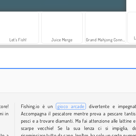
L
Let's Fish!
Juice Merge
Grand Mahjong Connect
Farm Merge Valley
Royal Story
tore!
Fishing.io è un
gioco arcade
divertente e impegnat
mi in
Accompagna il pescatore mentre prova a pescare tantis
pesci e a trovare diamanti. Ma fai attenzione alle lattine e 
scarpe vecchie! Se la sua lenza ci si impiglia, d
nto a
ricominciare tutto da capo. Inoltre, ha solo un certo numer