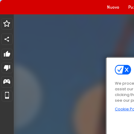
Nuovo
Pu
We proces
assist ou
clicking t
see our p
Cookie Po