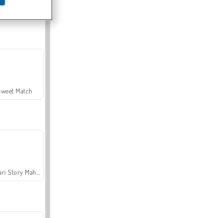
Offroad Crash Climber 4X4
Sweet Match
Safari Story Mahjong