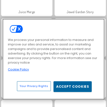
Juice Merge
Jewel Garden Story
We process your personal information to measure and
improve our sites and service, to assist our marketing
campaigns and to provide personalised content and
Grand Mahjong Connect
Fashion Princess - Dress Up for Girls
advertising. By clicking the button on the right, you can
exercise your privacy rights. For more information see our
privacy notice
Cookie Policy
Your Privacy Rights
ACCEPT COOKIES
Masha and the Bear: Meadows
Scala 40