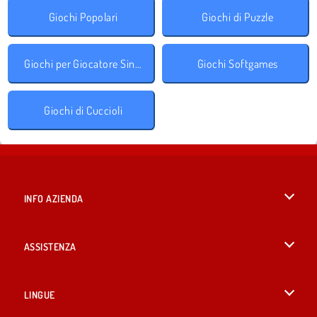
Giochi Popolari
Giochi di Puzzle
Giochi per Giocatore Singolo
Giochi Softgames
Giochi di Cuccioli
INFO AZIENDA
Condizioni di utilizzo
ASSISTENZA
La nostra tutela della privacy
Aiuto
LINGUE