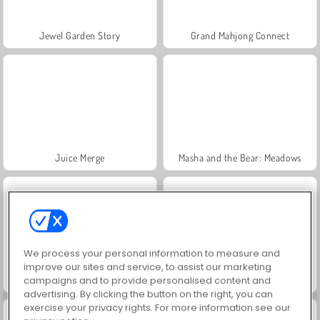
Jewel Garden Story
Grand Mahjong Connect
Juice Merge
Masha and the Bear: Meadows
We process your personal information to measure and
improve our sites and service, to assist our marketing
campaigns and to provide personalised content and
Trollface Quest: USA 2
Farm Merge Valley
advertising. By clicking the button on the right, you can
exercise your privacy rights. For more information see our