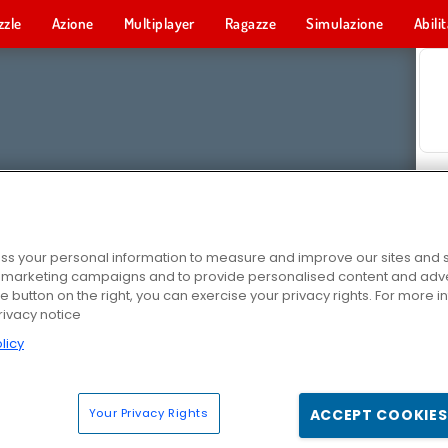
zzle
Azione
Multiplayer
Ragazze
Simulazione
Abili
s your personal information to measure and improve our sites and s
r marketing campaigns and to provide personalised content and adver
he button on the right, you can exercise your privacy rights. For more 
rivacy notice
licy
Your Privacy Rights
ACCEPT COOKIES