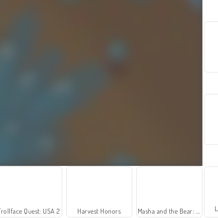
L
Trollface Quest: USA 2
Harvest Honors
Masha and the Bear: Meadows