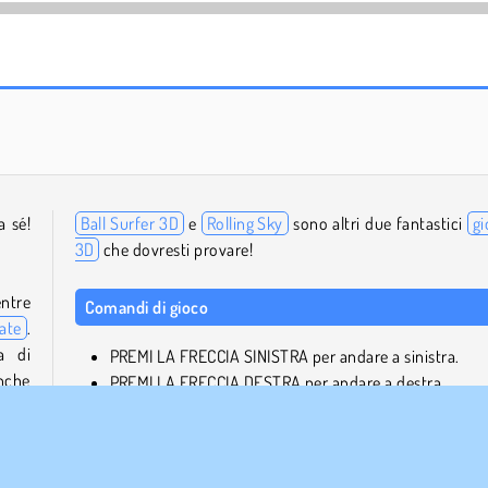
Let's Fish!
Solitaire Social
a sé!
Ball Surfer 3D
e
Rolling Sky
sono altri due fantastici
gi
3D
che dovresti provare!
ntre
Comandi di gioco
vate
.
a di
PREMI LA FRECCIA SINISTRA per andare a sinistra.
anche
PREMI LA FRECCIA DESTRA per andare a destra.
a con
ne
.