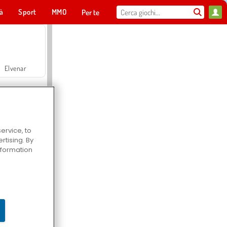
tà
Sport
MMO
Per te
Elvenar
ervice, to
tising. By
Hospital Surgeon Doctor Game
information
Offroad Crash Climber 4X4