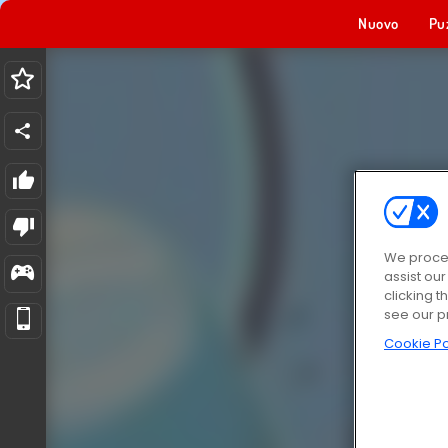
Nuovo
Pu
We proces
assist ou
clicking t
see our p
Cookie Po