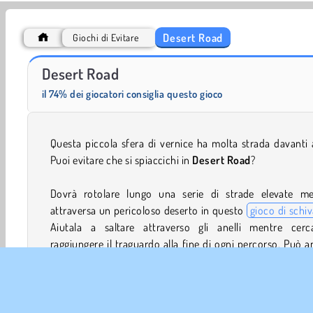
Desert Road
Giochi di Evitare
Royal Story
Scala 40
Desert Road
il 74% dei giocatori consiglia questo gioco
Questa piccola sfera di vernice ha molta strada davanti 
Puoi evitare che si spiaccichi in
Desert Road
?
Dovrà rotolare lungo una serie di strade elevate me
attraversa un pericoloso deserto in questo
gioco di schi
Aiutala a saltare attraverso gli anelli mentre cerc
raggiungere il traguardo alla fine di ogni percorso. Può 
raccogliere altra vernice per ogni anello che attravers
successo in questo intrigante e impegnativo
gioco d'azio