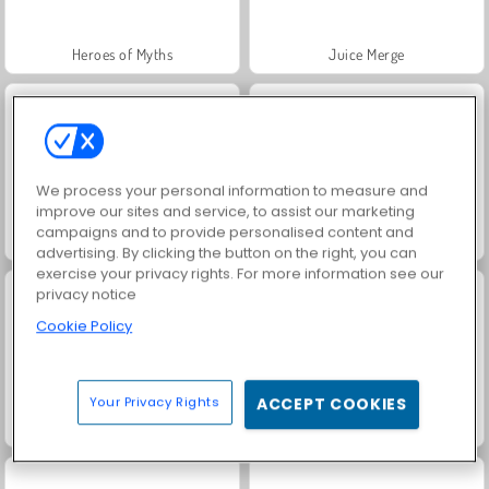
Heroes of Myths
Juice Merge
We process your personal information to measure and
improve our sites and service, to assist our marketing
campaigns and to provide personalised content and
Grand Mahjong Connect
Trollface Quest: USA 2
advertising. By clicking the button on the right, you can
exercise your privacy rights. For more information see our
privacy notice
Cookie Policy
Your Privacy Rights
ACCEPT COOKIES
Jewel Garden Story
Royal Story