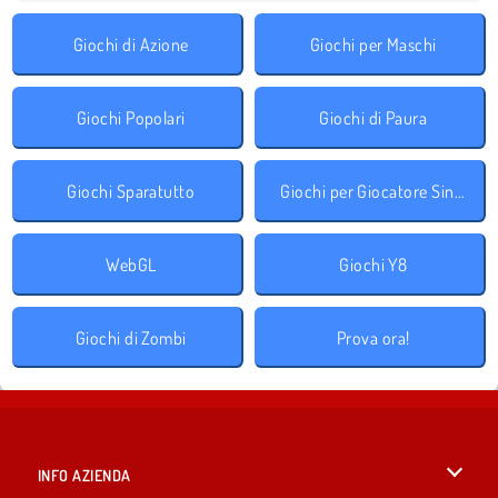
Giochi di Azione
Giochi per Maschi
Giochi Popolari
Giochi di Paura
Giochi Sparatutto
Giochi per Giocatore Singolo
WebGL
Giochi Y8
Giochi di Zombi
Prova ora!
INFO AZIENDA