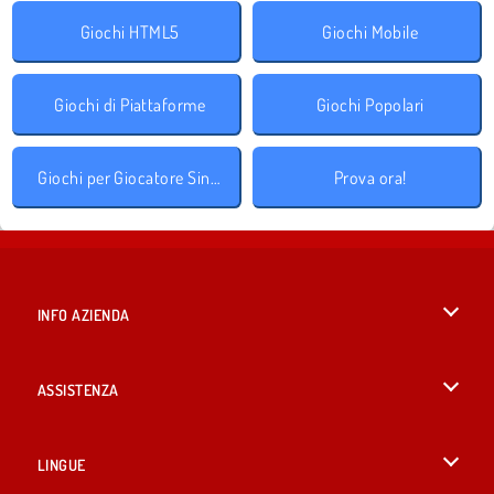
Giochi HTML5
Giochi Mobile
Giochi di Piattaforme
Giochi Popolari
Giochi per Giocatore Singolo
Prova ora!
INFO AZIENDA
Condizioni di utilizzo
ASSISTENZA
La nostra tutela della privacy
Aiuto
LINGUE