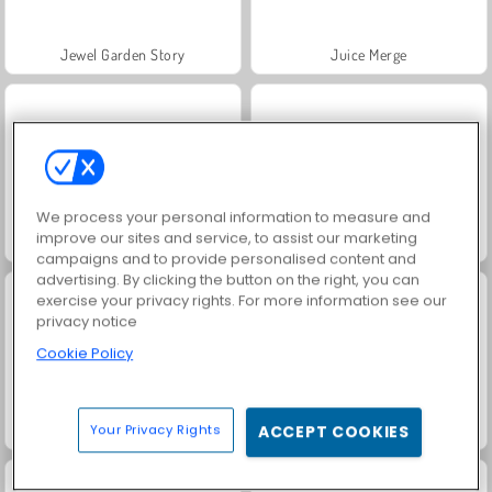
Jewel Garden Story
Juice Merge
We process your personal information to measure and
improve our sites and service, to assist our marketing
Grand Mahjong Connect
Masha and the Bear: Meadows
campaigns and to provide personalised content and
advertising. By clicking the button on the right, you can
exercise your privacy rights. For more information see our
privacy notice
Cookie Policy
Scala 40
Trollface Quest: USA 2
Your Privacy Rights
ACCEPT COOKIES