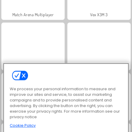
Match Arena Multiplayer
Vex X3M 3
Push.io
Brainrots Lava Survive Online
We process your personal information to measure and
improve our sites and service, to assist our marketing
campaigns and to provide personalised content and
advertising. By clicking the button on the right, you can
exercise your privacy rights. For more information see our
Tsunami Brainrots Online
Slicer Duo
privacy notice
Cookie Policy