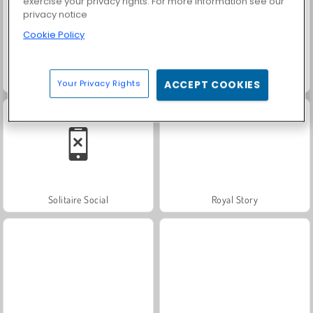
exercise your privacy rights. For more information see our
privacy notice
Cookie Policy
Scala 40
Farm Merge Valley
Your Privacy Rights
ACCEPT COOKIES
Solitaire Social
Royal Story