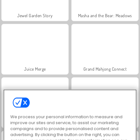
Jewel Garden Story
Masha and the Bear: Meadows
Juice Merge
Grand Mahjong Connect
We process your personal information to measure and
Trollface Quest: USA 2
Fashion Princess - Dress Up for Girls
improve our sites and service, to assist our marketing
campaigns and to provide personalised content and
advertising. By clicking the button on the right, you can