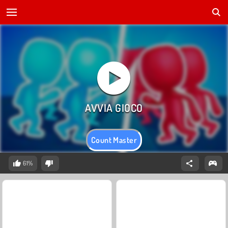
Count Master
61%