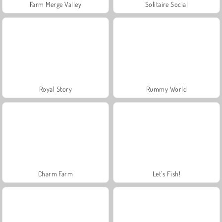
Farm Merge Valley
Solitaire Social
Royal Story
Rummy World
Charm Farm
Let's Fish!