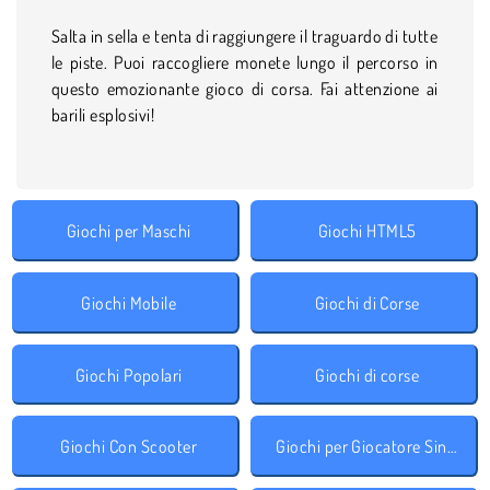
Salta in sella e tenta di raggiungere il traguardo di tutte
le piste. Puoi raccogliere monete lungo il percorso in
questo emozionante gioco di corsa. Fai attenzione ai
barili esplosivi!
Giochi per Maschi
Giochi HTML5
Giochi Mobile
Giochi di Corse
Giochi Popolari
Giochi di corse
Giochi Con Scooter
Giochi per Giocatore Singolo