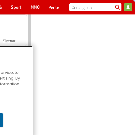
tà
Sport
MMO
Per te
Elvenar
ervice, to
tising. By
Hospital Surgeon Doctor Game
information
Offroad Crash Climber 4X4