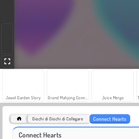
Jewel Garden Story
Grand Mahjong Connect
Juice Merge
Connect Hearts
Giochi di Giochi di Collegare
Solitaire Social
Fashion Princess - Dress Up for Girls
Connect Hearts