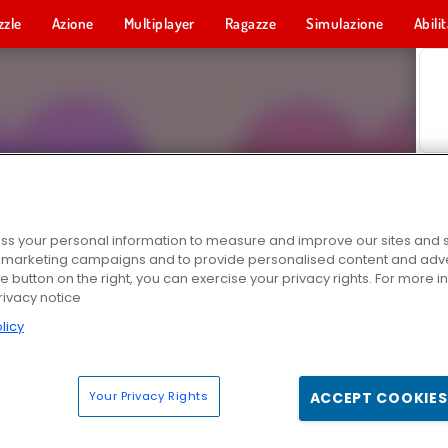
zzle
Azione
Multiplayer
Ragazze
Simulazione
Abili
s your personal information to measure and improve our sites and s
r marketing campaigns and to provide personalised content and adver
he button on the right, you can exercise your privacy rights. For more 
rivacy notice
licy
Your Privacy Rights
ACCEPT COOKIES