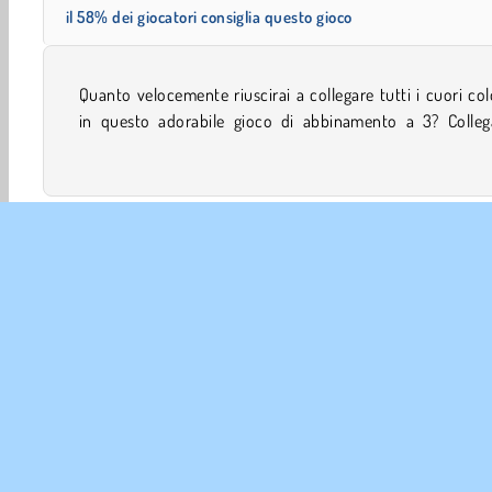
il 58% dei giocatori consiglia questo gioco
Quanto velocemente riuscirai a collegare tutti i cuori col
gruppi di 3, di 4 o più con delle linee prima di esaurire le 
in questo adorabile gioco di abbinamento a 3? Collega
Giochi di Collegare
Giochi di Coppia
Giochi di Famigli
INFO 
La no