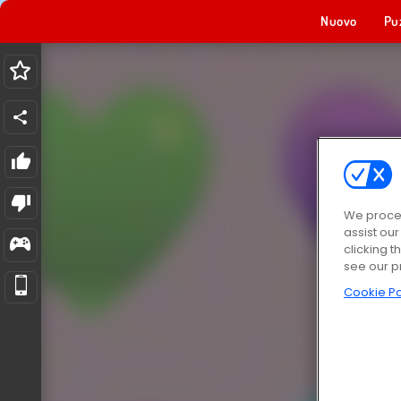
Nuovo
Pu
We proces
assist ou
clicking t
see our p
Cookie Po