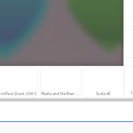
L
Trollface Quest: USA 2
Masha and the Bear: Meadows
Scala 40
Harvest Honors
Farm Merge Valley