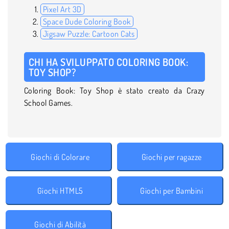
Pixel Art 3D
Space Dude Coloring Book
Jigsaw Puzzle: Cartoon Cats
CHI HA SVILUPPATO COLORING BOOK:
TOY SHOP?
Coloring Book: Toy Shop è stato creato da Crazy
School Games.
Giochi di Colorare
Giochi per ragazze
Giochi HTML5
Giochi per Bambini
Giochi di Abilità