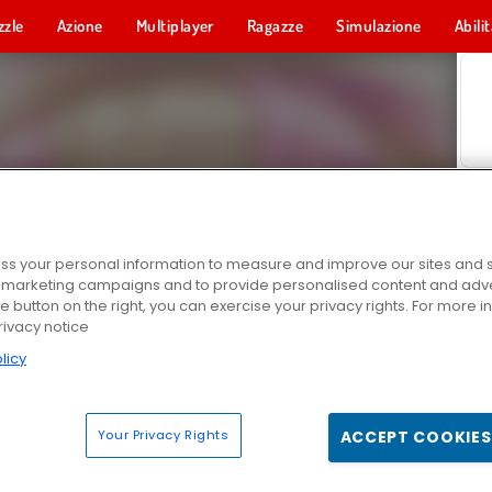
zzle
Azione
Multiplayer
Ragazze
Simulazione
Abili
s your personal information to measure and improve our sites and s
r marketing campaigns and to provide personalised content and adver
he button on the right, you can exercise your privacy rights. For more 
rivacy notice
licy
Your Privacy Rights
ACCEPT COOKIES