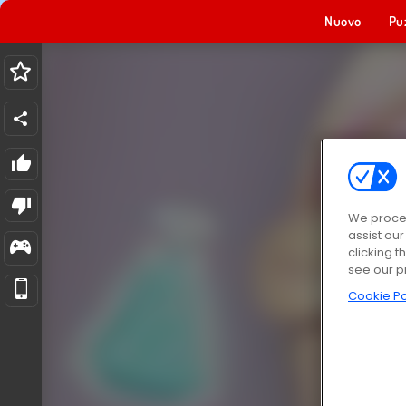
Nuovo
Pu
We proces
assist ou
clicking t
see our p
Cookie Po