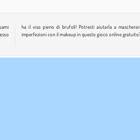
sami
re le
desso
imperfezioni con il makeup in questo gioco online gratuito
e
AZIENDA
ASSISTENZA
Condizioni di utilizzo
Cookies
Aiuto
stra tutela della privacy
Consenso sui Cookie