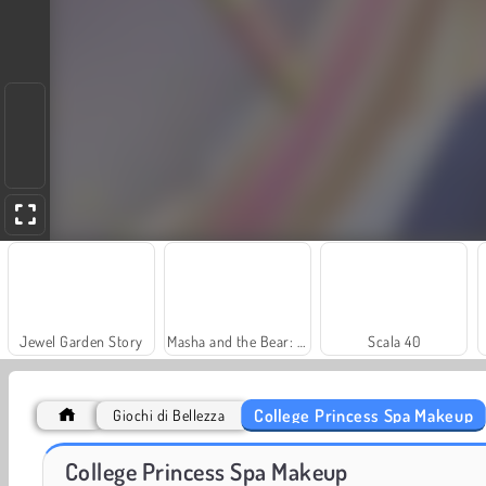
Jewel Garden Story
Masha and the Bear: Meadows
Scala 40
College Princess Spa Makeup
Giochi di Bellezza
Royal Story
Let's Fish!
College Princess Spa Makeup