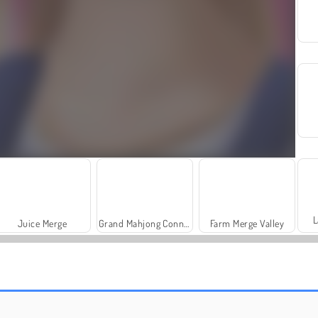
L
Juice Merge
Grand Mahjong Connect
Farm Merge Valley
Solitaire Social
Trollface Quest: USA 2