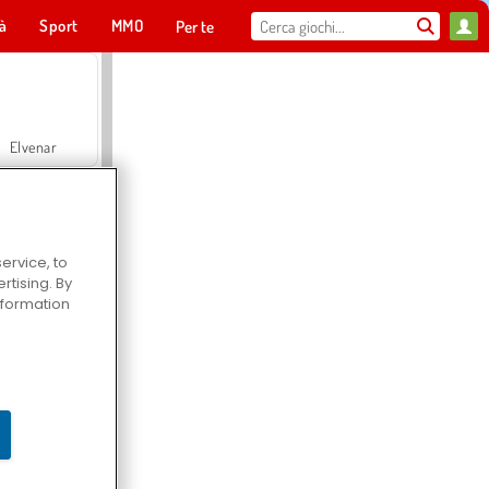
tà
Sport
MMO
Per te
Elvenar
ervice, to
tising. By
Hospital Surgeon Doctor Game
information
Offroad Crash Climber 4X4