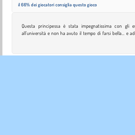
il 66% dei giocatori consiglia questo gioco
Questa principessa è stata impegnatissima con gli e
ha il viso pieno di brufoli! Potresti aiutarla a maschera
all'università e non ha avuto il tempo di farsi bella... e a
Bellezza
Ragazze
Rinnovo
Mobile
Principess
INFO 
La no