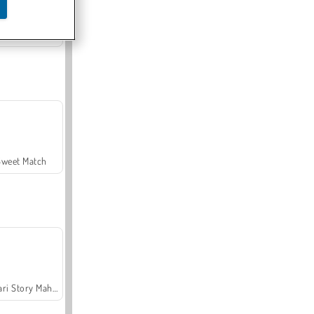
Offroad Crash Climber 4X4
Sweet Match
Safari Story Mahjong