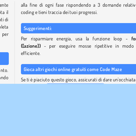
tente
alla fine di ogni fase rispondendo a 3 domande relativ
ta il
coding e tieni traccia dei tuoi progressi.
ti di
pleta
Suggerimenti:
a per
Per risparmiare energia, usa la funzione loop -
fo
{[azione]}
- per eseguire mosse ripetitive in modo
efficiente.
Gioca altri giochi online gratuiti come Code Maze
into.
uando
Se ti è piaciuto questo gioco, assicurati di dare un'occhiata 
.
nostra vasta
collezione di giochi di puzzle
! Aiuta la lumac
a trovare la strada giusta per l'uscita in
Snail Bob
o distr
odice
cavi elettrici per illuminare le lampadine in
Power Light
.
ovrai
i più
Chi ha creato Code Maze?
Code Maze
è stato creato da Rising Pixel.
re di