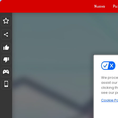
Nuovo
Pu
We proces
assist ou
clicking t
see our p
Cookie Po