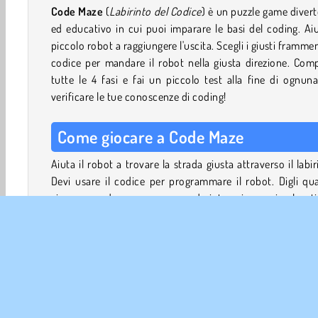
Code Maze
(
Labirinto del Codice
) è un puzzle game diver
ed educativo in cui puoi imparare le basi del coding. Aiu
piccolo robot a raggiungere l'uscita. Scegli i giusti frammen
codice per mandare il robot nella giusta direzione. Com
tutte le 4 fasi e fai un piccolo test alla fine di ognun
verificare le tue conoscenze di coding!
Come giocare a Code Maze
Aiuta il robot a trovare la strada giusta attraverso il labir
Devi usare il codice per programmare il robot. Digli q
girare, quando avanzare e quando interagire con i pulsanti
Per programmare il robot, devi scegliere le linee di c
giuste. Le sfide iniziano in modo semplice, ma presto d
creare codici più complicati per affrontare i labirint
difficili.
Invia il tuo robot al blocco rosso. Tieni d'occhio il contato