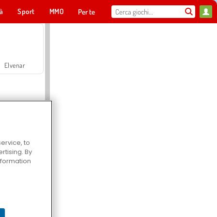
tà
Sport
MMO
Per te
Elvenar
ervice, to
tising. By
Hospital Surgeon Doctor Game
information