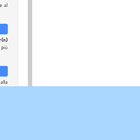
e al
r(n)
 più
alla
hina
ica i