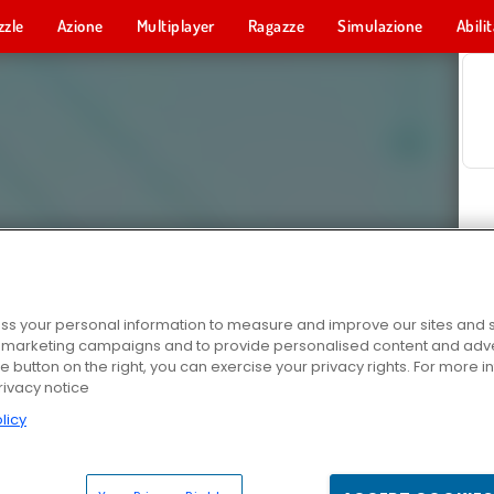
zzle
Azione
Multiplayer
Ragazze
Simulazione
Abili
s your personal information to measure and improve our sites and s
r marketing campaigns and to provide personalised content and adver
he button on the right, you can exercise your privacy rights. For more 
rivacy notice
licy