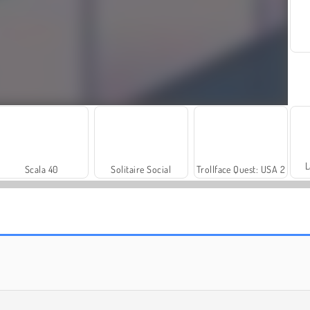
L
Scala 40
Solitaire Social
Trollface Quest: USA 2
Rummy World
Farm Merge Valley