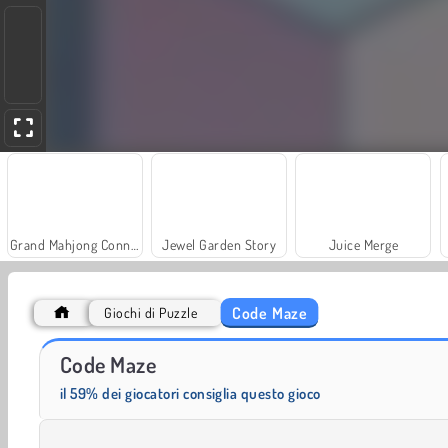
Grand Mahjong Connect
Jewel Garden Story
Juice Merge
Code Maze
Giochi di Puzzle
Fashion Princess - Dress Up for Girls
Masha and the Bear: Meadows
Code Maze
il 59% dei giocatori consiglia questo gioco