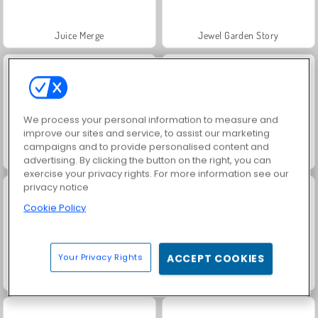
Juice Merge
Jewel Garden Story
We process your personal information to measure and
improve our sites and service, to assist our marketing
campaigns and to provide personalised content and
Grand Mahjong Connect
Trollface Quest: USA 2
advertising. By clicking the button on the right, you can
exercise your privacy rights. For more information see our
privacy notice
Cookie Policy
Your Privacy Rights
ACCEPT COOKIES
Solitaire Social
Harvest Honors