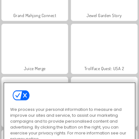
Grand Mahjong Connect
Jewel Garden Story
Juice Merge
Trollface Quest: USA 2
We process your personal information to measure and
improve our sites and service, to assist our marketing
campaigns and to provide personalised content and
Masha and the Bear: Meadows
Scala 40
advertising. By clicking the button on the right, you can
exercise your privacy rights. For more information see our
privacy notice