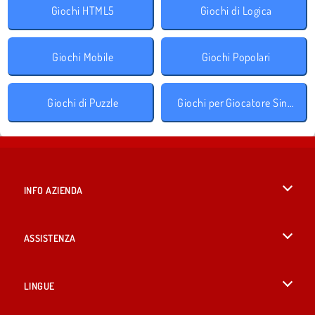
Giochi HTML5
Giochi di Logica
Giochi Mobile
Giochi Popolari
Giochi di Puzzle
Giochi per Giocatore Singolo
INFO AZIENDA
Condizioni di utilizzo
ASSISTENZA
La nostra tutela della privacy
Aiuto
LINGUE
Cookies