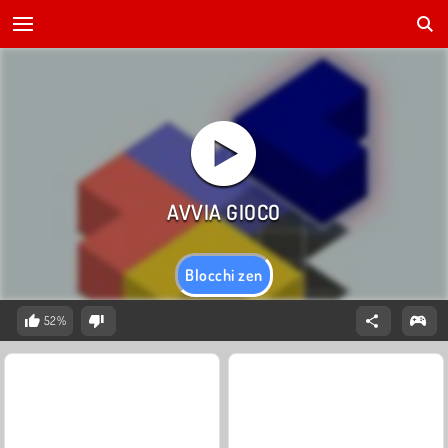
Blocchi zen
52%