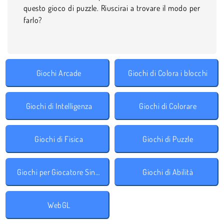
questo gioco di puzzle. Riuscirai a trovare il modo per
farlo?
Giochi Arcade
Giochi di Colora i blocchi
Giochi di Intelligenza
Giochi di Colorare
Giochi di Fisica
Giochi di Puzzle
Giochi per Giocatore Singolo
Giochi di Abilità
WebGL