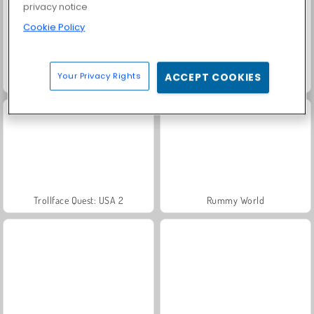
privacy notice
Cookie Policy
Your Privacy Rights
ACCEPT COOKIES
Farm Merge Valley
Solitaire Social
Trollface Quest: USA 2
Rummy World