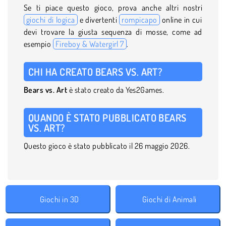
Se ti piace questo gioco, prova anche altri nostri
giochi di logica
e divertenti
rompicapo
online in cui
devi trovare la giusta sequenza di mosse, come ad
esempio
Fireboy & Watergirl 7
.
CHI HA CREATO
BEARS VS. ART
?
Bears vs. Art
è stato creato da Yes2Games.
QUANDO È STATO PUBBLICATO
BEARS
VS. ART
?
Questo gioco è stato pubblicato il 26 maggio 2026.
Giochi in 3D
Giochi di Animali