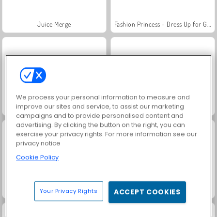
Juice Merge
Fashion Princess - Dress Up for Girls
We process your personal information to measure and
improve our sites and service, to assist our marketing
Family Relics
Farm Merge Valley
campaigns and to provide personalised content and
advertising. By clicking the button on the right, you can
exercise your privacy rights. For more information see our
privacy notice
Cookie Policy
Jewel Garden Story
Masha and the Bear: Meadows
Your Privacy Rights
ACCEPT COOKIES