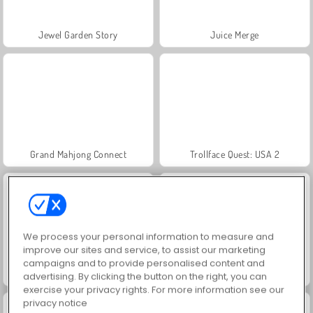
Jewel Garden Story
Juice Merge
Grand Mahjong Connect
Trollface Quest: USA 2
We process your personal information to measure and
improve our sites and service, to assist our marketing
campaigns and to provide personalised content and
Masha and the Bear: Meadows
Scala 40
advertising. By clicking the button on the right, you can
exercise your privacy rights. For more information see our
privacy notice