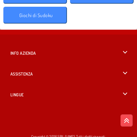
Giochi di Sudoku
INFO AZIENDA
Condizioni di utilizzo
ASSISTENZA
La nostra tutela della privacy
Aiuto
LINGUE
Cookies
British English
Consenso sui Cookie
Русский
Copyright © 2026 SPIL GAMES Tutti i diritti riservati.