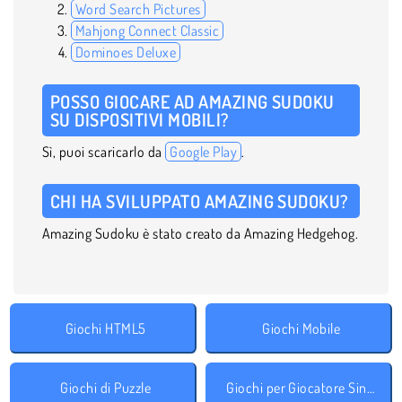
Word Search Pictures
Mahjong Connect Classic
Dominoes Deluxe
POSSO GIOCARE AD AMAZING SUDOKU
SU DISPOSITIVI MOBILI?
Sì, puoi scaricarlo da
Google Play
.
CHI HA SVILUPPATO AMAZING SUDOKU?
Amazing Sudoku è stato creato da Amazing Hedgehog.
Giochi HTML5
Giochi Mobile
Giochi di Puzzle
Giochi per Giocatore Singolo