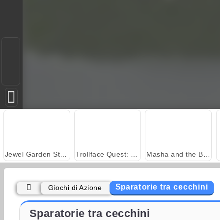
Jewel Garden Story
Trollface Quest: USA 2
Masha and the Bear: Meadows
Sparatorie tra cecchini
Giochi di Azione
Grand Mahjong Connect
Solitaire Social
Sparatorie tra cecchini