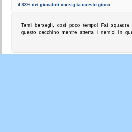
il 83% dei giocatori consiglia questo gioco
Tanti bersagli, così poco tempo! Fai squadra
gioco di spari. Puoi iniziare sparando qua
questo cecchino mentre atterra i nemici in qu
Azione
Giochi per Maschi
HTML5
Popola
INFO 
Con
La nos