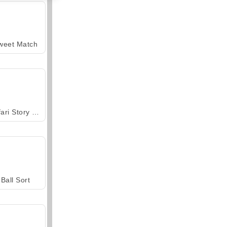
weet Match
Safari Story Mahjong
Ball Sort