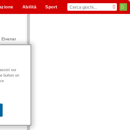
azione
Abilità
Sport
MMO
Per te
Elvenar
assist our
he button on
Hospital Surgeon Doctor Game
ice
Offroad Crash Climber 4X4