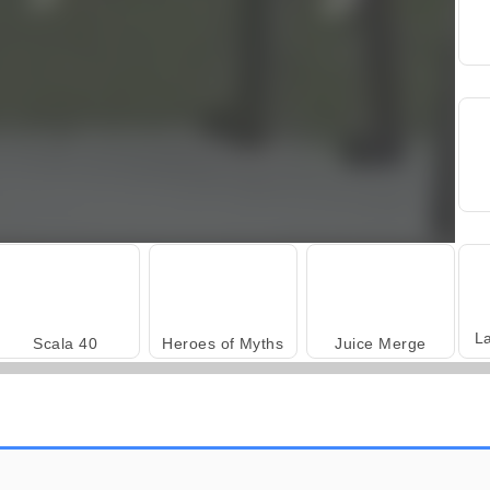
L
Scala 40
Heroes of Myths
Juice Merge
Fashion Princess - Dress Up for Girls
Farm Merge Valley