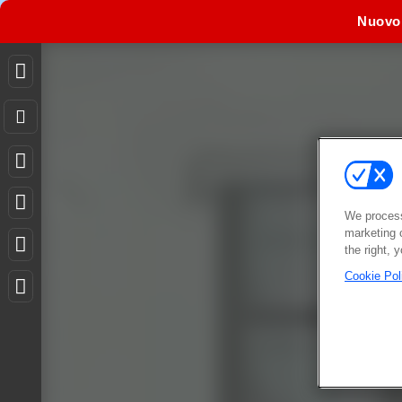
Nuovo
We process
marketing 
the right, 
Cookie Pol