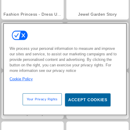
Fashion Princess - Dress Up for Girls
Jewel Garden Story
We process your personal information to measure and improve
our sites and service, to assist our marketing campaigns and to
provide personalised content and advertising. By clicking the
Farm Merge Valley
Masha and the Bear: Meadows
button on the right, you can exercise your privacy rights. For
more information see our privacy notice
Cookie Policy
Your Privacy Rights
ACCEPT COOKIES
Royal Story
Scala 40