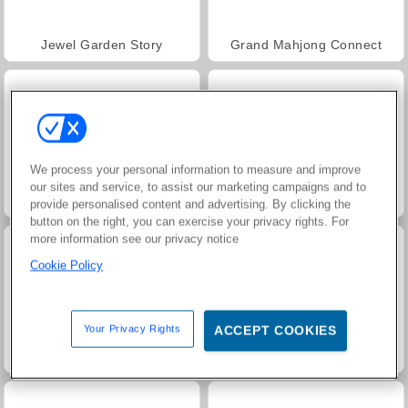
Jewel Garden Story
Grand Mahjong Connect
We process your personal information to measure and improve
our sites and service, to assist our marketing campaigns and to
Juice Merge
Trollface Quest: USA 2
provide personalised content and advertising. By clicking the
button on the right, you can exercise your privacy rights. For
more information see our privacy notice
Cookie Policy
Your Privacy Rights
ACCEPT COOKIES
Harvest Honors
Heroes of Myths